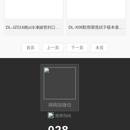
DL-JZ016精zi冷凍細管封口凝固稀釋粉
DL-X08獸用環境拭子樣本基因組DNA提取試劑盒
首頁
上一頁
下一頁
末頁
掃碼加微信
服務熱線