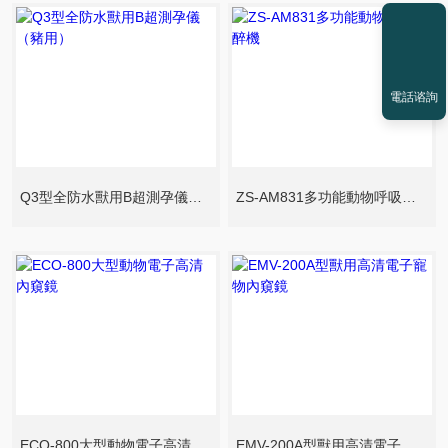
電話谘詢
Q3型全防水獸用B超測孕儀（豬用）
ZS-AM831多功能動物呼吸麻醉機
ECO-800大型動物電子高清內窺鏡
EMV-200A型獸用高清電子寵物內窺鏡