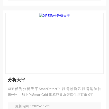
分析天平
XPE係列分析天平StaticDetect™ 靜電檢測和靜電消除技
術，加上的SmartGrid 網格秤盤為您提供具有重複性的可
靠結果。創新型 StatusLight™ 天平就緒指示燈以及利
更新時間：2025-11-21
用 TestManager™ 測試管理功能輕鬆進行日常測試可提高您