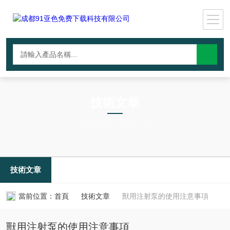
技術文章
TECHNICAL ARTICLES
技術文章
當前位置：
首頁
技術文章
獸用注射泵的使用注意事項
獸用注射泵的使用注意事項