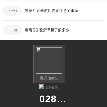
連續注射器使用需要注意的事項
上一條
看看你對獸用B超了解多少
下一條
掃碼加微信
服務熱線
028-87741718